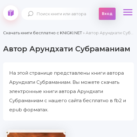
Вход
Скачать книги бесплатно c KNIGKI.NET
» Автор Арундхати Субраманиам
Автор Арундхати Субраманиам
На этой странице представлены книги автора
Арундхати Субраманиам. Вы можете скачать
электронные книги автора Арундхати
Субраманиам с нашего сайта бесплатно в fb2 и
epub форматах.