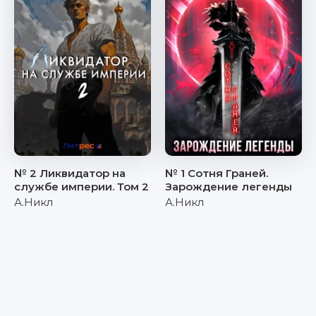
№ 2 Ликвидатор на
№ 1 Сотня Граней.
службе империи. Том 2
Зарождение легенды
А.Никл
А.Никл