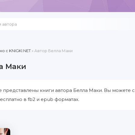
но c KNIGKI.NET
» Автор Белла Маки
а Маки
е представлены книги автора Белла Маки. Вы можете с
есплатно в fb2 и epub форматах.