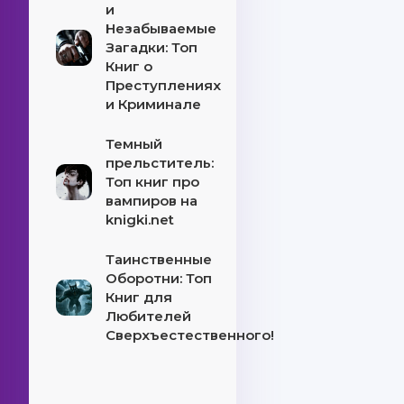
и
Незабываемые
Загадки: Топ
Книг о
Преступлениях
и Криминале
Темный
прельститель:
Топ книг про
вампиров на
knigki.net
Таинственные
Оборотни: Топ
Книг для
Любителей
Сверхъестественного!