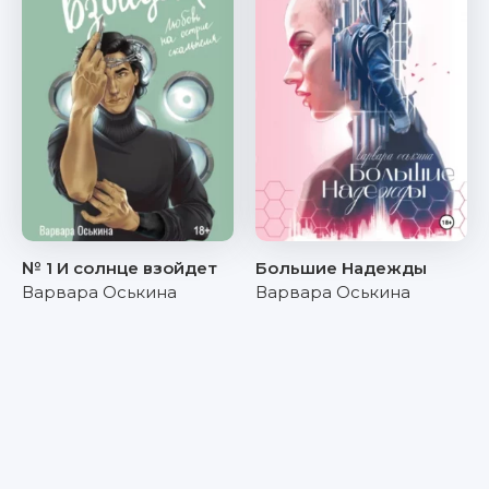
№ 1 И солнце взойдет
Большие Надежды
Варвара Оськина
Варвара Оськина