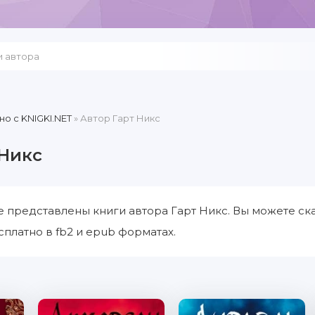
но c KNIGKI.NET
» Автор Гарт Никс
 Никс
е представлены книги автора Гарт Никс. Вы можете ска
сплатно в fb2 и epub форматах.