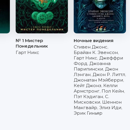
№ 1 Мистер
Ночные видения
Понедельник
Стивен Джонс
,
Гарт Никс
Брайан К. Эвенсон
,
Гарт Никс
,
Джеффри
Форд
,
Джоанна
Парипински
,
Джон
Лэнган
,
Джон Р. Литтл
,
Джонатан Мэйберри
,
Кейт Джонз
,
Келли
Армстронг
,
Пол Кейн
,
Пэт Кэдиган
,
С.
Мисковски
,
Шеннон
Макгвайр
,
Элиз Иди
,
Эрик Гиньяр