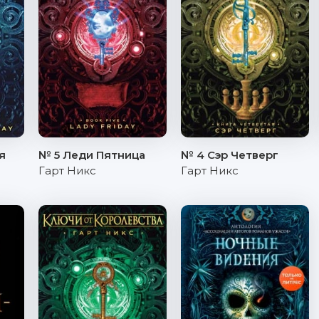
я
№ 5 Леди Пятница
№ 4 Сэр Четверг
Гарт Никс
Гарт Никс