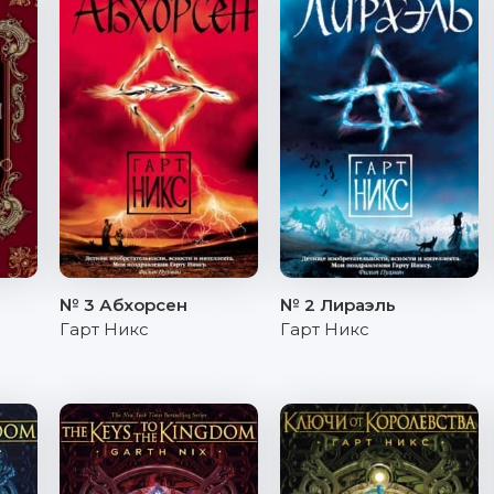
№ 3 Абхорсен
№ 2 Лираэль
Гарт Никс
Гарт Никс