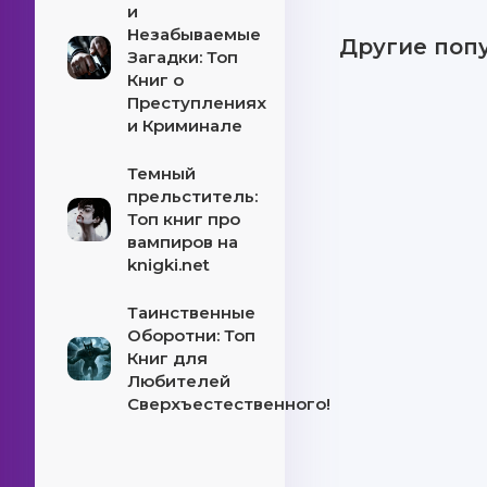
и
Незабываемые
Другие поп
Загадки: Топ
Книг о
Преступлениях
и Криминале
Темный
прельститель:
Топ книг про
вампиров на
knigki.net
Таинственные
Оборотни: Топ
Книг для
Любителей
Сверхъестественного!