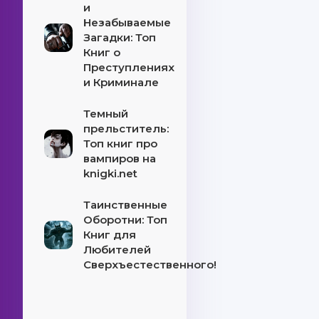
и
Незабываемые
Загадки: Топ
Книг о
Преступлениях
и Криминале
Темный
прельститель:
Топ книг про
вампиров на
knigki.net
Таинственные
Оборотни: Топ
Книг для
Любителей
Сверхъестественного!