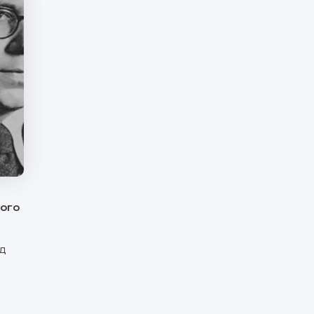
кого
д