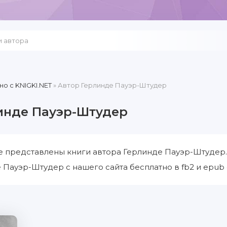
но c KNIGKI.NET
» Автор Герлинде Пауэр-Штудер
инде Пауэр-Штудер
е представлены книги автора Герлинде Пауэр-Штудер.
 Пауэр-Штудер с нашего сайта бесплатно в fb2 и epub