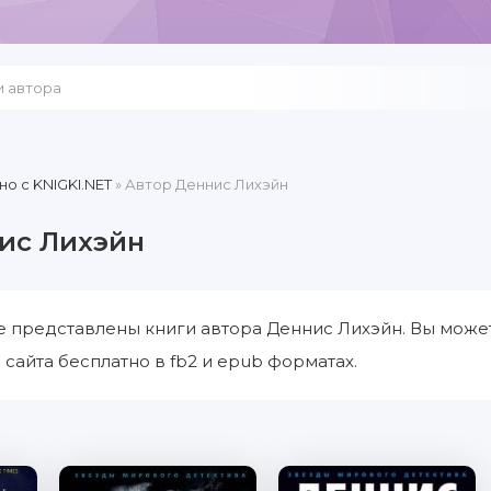
но c KNIGKI.NET
» Автор Деннис Лихэйн
ис Лихэйн
е представлены книги автора Деннис Лихэйн. Вы може
 сайта бесплатно в fb2 и epub форматах.