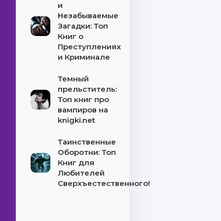
и
Незабываемые
Загадки: Топ
Книг о
Преступлениях
и Криминале
Темный
прельститель:
Топ книг про
вампиров на
knigki.net
Таинственные
Оборотни: Топ
Книг для
Любителей
Сверхъестественного!