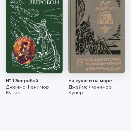
№ 1 Зверобой
На суше и на море
Джеймс Фенимор
Джеймс Фенимор
Купер
Купер