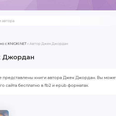
но c KNIGKI.NET
» Автор Джек Джордан
к Джордан
е представлены книги автора Джек Джордан. Вы может
о сайта бесплатно в fb2 и epub форматах.