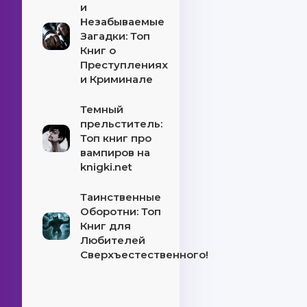
и
Незабываемые
Загадки: Топ
Книг о
Преступлениях
и Криминале
Темный
прельститель:
Топ книг про
вампиров на
knigki.net
Таинственные
Оборотни: Топ
Книг для
Любителей
Сверхъестественного!