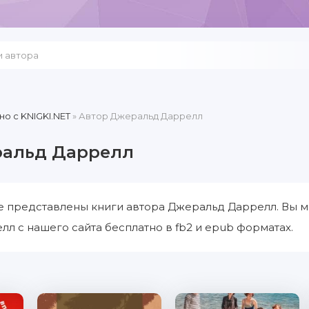
но c KNIGKI.NET
» Автор Джеральд Даррелл
ральд Даррелл
е представлены книги автора Джеральд Даррелл. Вы м
л с нашего сайта бесплатно в fb2 и epub форматах.