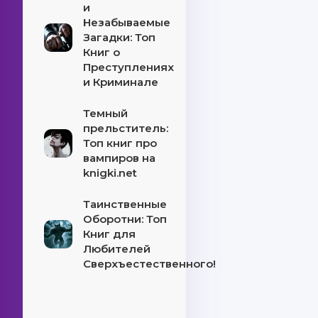
и
Незабываемые
Загадки: Топ
Книг о
Преступлениях
и Криминале
Темный
прельститель:
Топ книг про
вампиров на
knigki.net
Таинственные
Оборотни: Топ
Книг для
Любителей
Сверхъестественного!