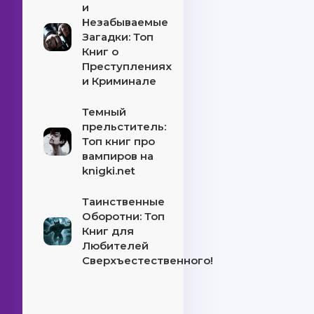
и
Незабываемые
Загадки: Топ
Книг о
Преступлениях
и Криминале
Темный
прельститель:
Топ книг про
вампиров на
knigki.net
Таинственные
Оборотни: Топ
Книг для
Любителей
Сверхъестественного!