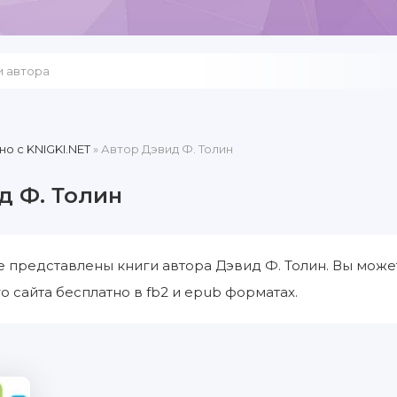
но c KNIGKI.NET
» Автор Дэвид Ф. Толин
д Ф. Толин
е представлены книги автора Дэвид Ф. Толин. Вы може
о сайта бесплатно в fb2 и epub форматах.