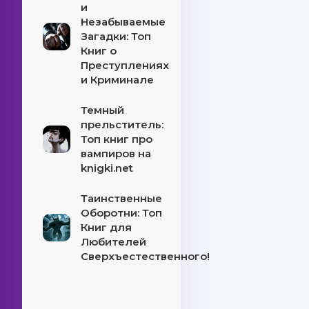
и
Незабываемые
Загадки: Топ
Книг о
Преступлениях
и Криминале
Темный
прельститель:
Топ книг про
вампиров на
knigki.net
Таинственные
Оборотни: Топ
Книг для
Любителей
Сверхъестественного!