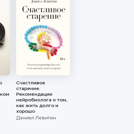
о
Счастливое
старение.
уком
Рекомендации
нейробиолога о том,
как жить долго и
хорошо
Дэниел Левитин