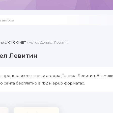
но c KNIGKI.NET
» Автор Дэниел Левитин
ел Левитин
е представлены книги автора Дэниел Левитин. Вы мож
о сайта бесплатно в fb2 и epub форматах.