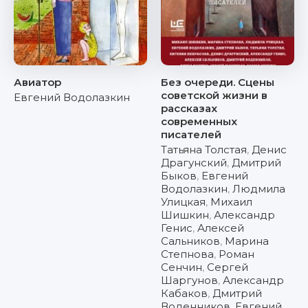
Авиатор
Без очереди. Сцены
советской жизни в
Евгений Водолазкин
рассказах
современных
писателей
Татьяна Толстая
,
Денис
Драгунский
,
Дмитрий
Быков
,
Евгений
Водолазкин
,
Людмила
Улицкая
,
Михаил
Шишкин
,
Александр
Генис
,
Алексей
Сальников
,
Марина
Степнова
,
Роман
Сенчин
,
Сергей
Шаргунов
,
Александр
Кабаков
,
Дмитрий
Воденников
,
Евгений