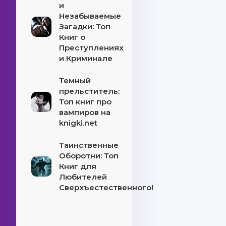
и
Незабываемые
Загадки: Топ
Книг о
Преступлениях
и Криминале
Темный
прельститель:
Топ книг про
вампиров на
knigki.net
Таинственные
Оборотни: Топ
Книг для
Любителей
Сверхъестественного!