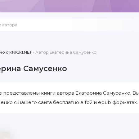
но c KNIGKI.NET
» Автор Екатерина Самусенко
ерина Самусенко
е представлены книги автора Екатерина Самусенко. В
енко с нашего сайта бесплатно в fb2 и epub форматах.