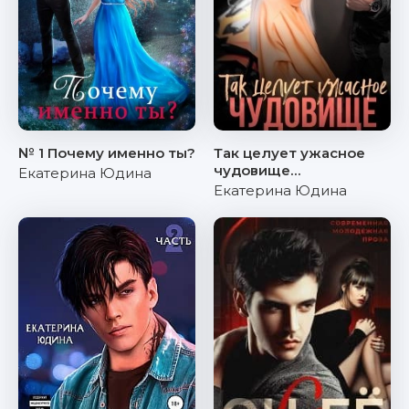
№ 1 Почему именно ты?
Так целует ужасное
чудовище…
Екатерина Юдина
Екатерина Юдина