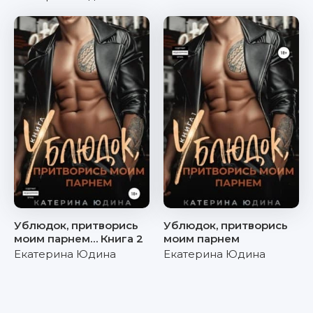
Ублюдок, притворись
Ублюдок, притворись
моим парнем… Книга 2
моим парнем
Екатерина Юдина
Екатерина Юдина