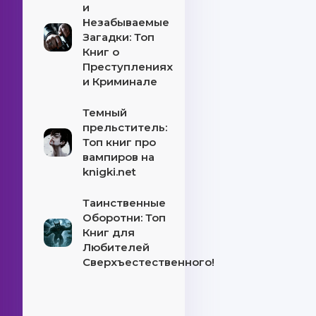
и
Незабываемые
Загадки: Топ
Книг о
Преступлениях
и Криминале
Темный
прельститель:
Топ книг про
вампиров на
knigki.net
Таинственные
Оборотни: Топ
Книг для
Любителей
Сверхъестественного!