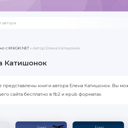
но c KNIGKI.NET
» Автор Елена Катишонок
а Катишонок
е представлены книги автора Елена Катишонок. Вы мож
его сайта бесплатно в fb2 и epub форматах.