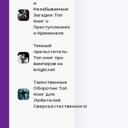
и
Незабываемые
Загадки: Топ
Книг о
Преступлениях
и Криминале
Темный
прельститель:
Топ книг про
вампиров на
knigki.net
Таинственные
Оборотни: Топ
Книг для
Любителей
Сверхъестественного!