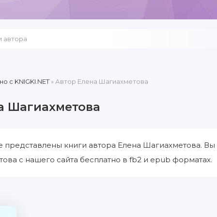
но c KNIGKI.NET
» Автор Елена Шагиахметова
а Шагиахметова
е представлены книги автора Елена Шагиахметова. Вы
ова с нашего сайта бесплатно в fb2 и epub форматах.