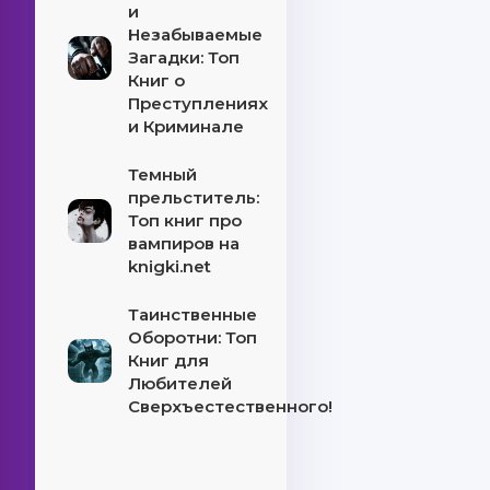
и
Незабываемые
Загадки: Топ
Книг о
Преступлениях
и Криминале
Темный
прельститель:
Топ книг про
вампиров на
knigki.net
Таинственные
Оборотни: Топ
Книг для
Любителей
Сверхъестественного!