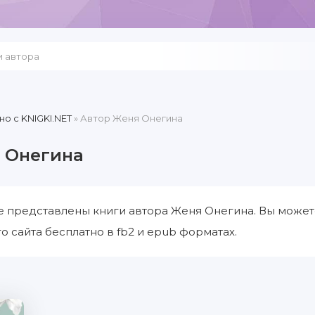
но c KNIGKI.NET
» Автор Женя Онегина
 Онегина
е представлены книги автора Женя Онегина. Вы может
о сайта бесплатно в fb2 и epub форматах.