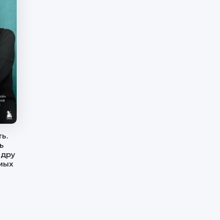
ь.
ь
ндру
мых