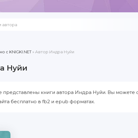
но c KNIGKI.NET
» Автор Индра Нуйи
а Нуйи
е представлены книги автора Индра Нуйи. Вы можете 
айта бесплатно в fb2 и epub форматах.