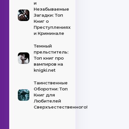
и
Незабываемые
Загадки: Топ
Книг о
Преступлениях
и Криминале
Темный
прельститель:
Топ книг про
вампиров на
knigki.net
Таинственные
Оборотни: Топ
Книг для
Любителей
Сверхъестественного!