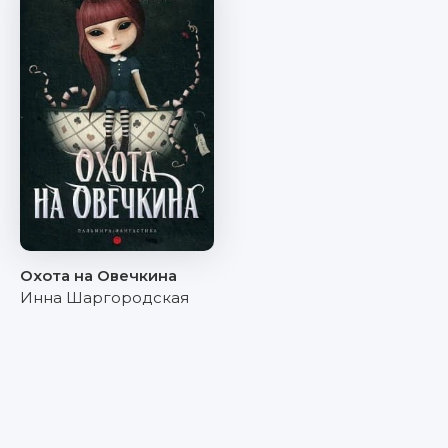
Охота на Овечкина
Инна Шаргородская