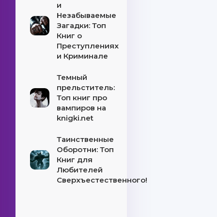
и
Незабываемые
Загадки: Топ
Книг о
Преступлениях
и Криминале
Темный
прельститель:
Топ книг про
вампиров на
knigki.net
Таинственные
Оборотни: Топ
Книг для
Любителей
Сверхъестественного!