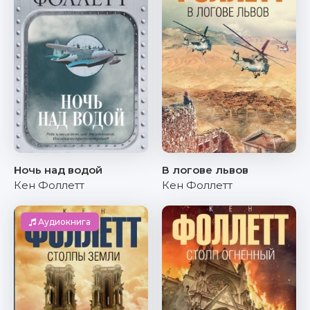
Ночь над водой
В логове львов
Кен Фоллетт
Кен Фоллетт
Аудиокнига