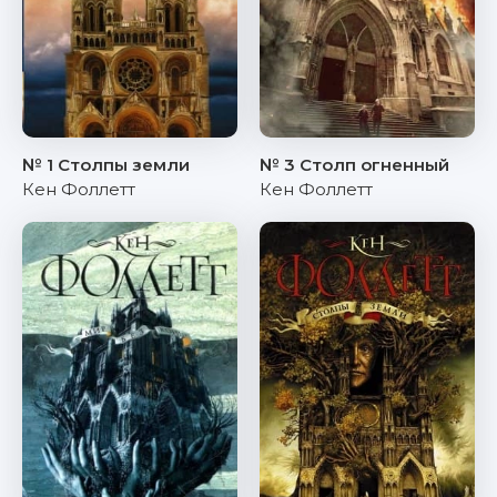
№ 1 Столпы земли
№ 3 Столп огненный
Кен Фоллетт
Кен Фоллетт