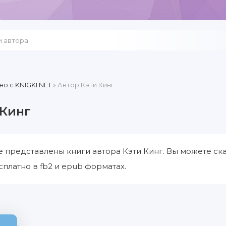
но c KNIGKI.NET
» Автор Кэти Кинг
 Кинг
е представлены книги автора Кэти Кинг. Вы можете ска
сплатно в fb2 и epub форматах.