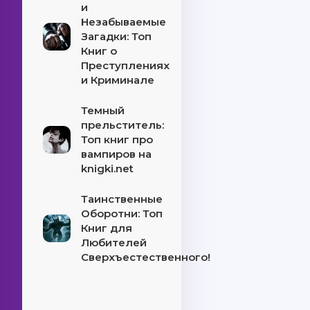
и
Незабываемые
Загадки: Топ
Книг о
Преступлениях
и Криминале
Темный
прельститель:
Топ книг про
вампиров на
knigki.net
Таинственные
Оборотни: Топ
Книг для
Любителей
Сверхъестественного!