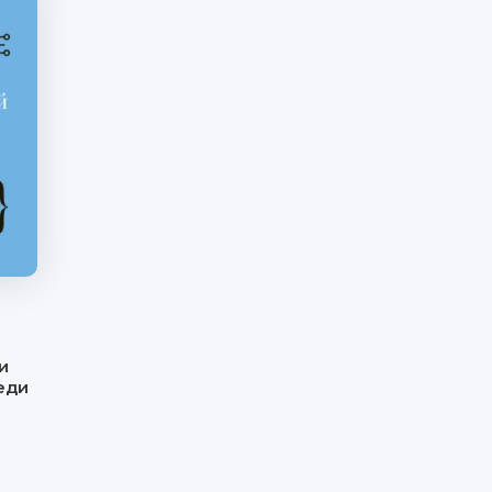
и
еди