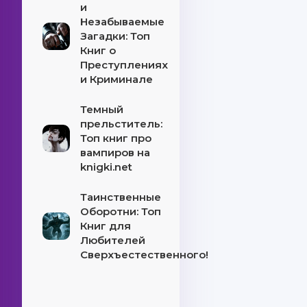
и
Незабываемые
Загадки: Топ
Книг о
Преступлениях
и Криминале
Темный
прельститель:
Топ книг про
вампиров на
knigki.net
Таинственные
Оборотни: Топ
Книг для
Любителей
Сверхъестественного!