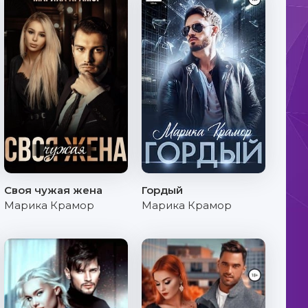
Своя чужая жена
Гордый
Марика Крамор
Марика Крамор