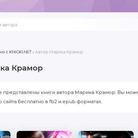
но c KNIGKI.NET
» Автор Марика Крамор
ка Крамор
е представлены книги автора Марика Крамор. Вы може
 сайта бесплатно в fb2 и epub форматах.