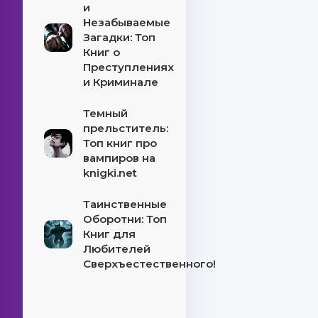
и
Незабываемые
Загадки: Топ
Книг о
Преступлениях
и Криминале
Темный
прельститель:
Топ книг про
вампиров на
knigki.net
Таинственные
Оборотни: Топ
Книг для
Любителей
Сверхъестественного!