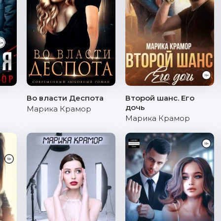
Во власти Деспота
Второй шанс. Его
дочь
Марика Крамор
Марика Крамор