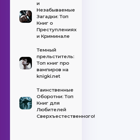
и
Незабываемые
Загадки: Топ
Книг о
Преступлениях
и Криминале
Темный
прельститель:
Топ книг про
вампиров на
knigki.net
Таинственные
Оборотни: Топ
Книг для
Любителей
Сверхъестественного!