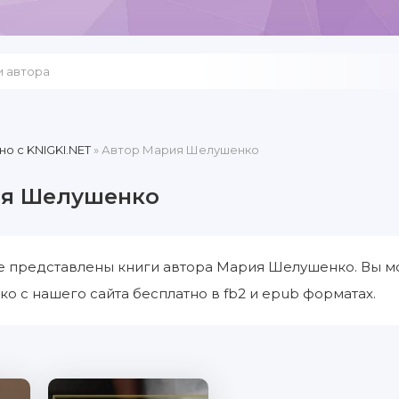
но c KNIGKI.NET
» Автор Мария Шелушенко
ия Шелушенко
е представлены книги автора Мария Шелушенко. Вы мо
 с нашего сайта бесплатно в fb2 и epub форматах.