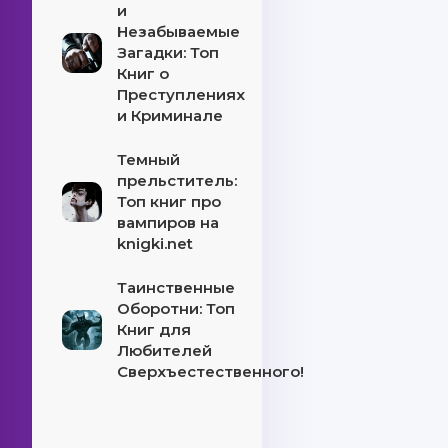
и
Незабываемые
Загадки: Топ
Книг о
Преступлениях
и Криминале
Темный
прельститель:
Топ книг про
вампиров на
knigki.net
Таинственные
Оборотни: Топ
Книг для
Любителей
Сверхъестественного!