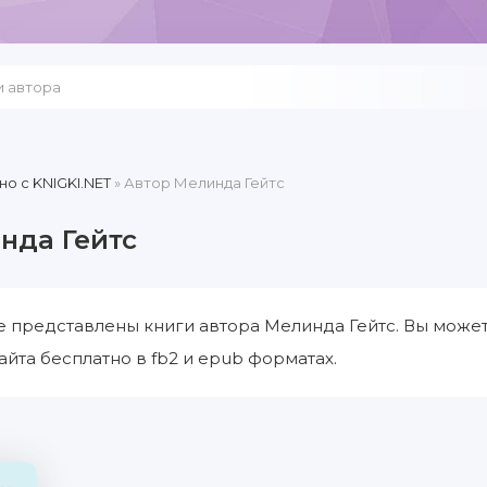
но c KNIGKI.NET
» Автор Мелинда Гейтс
нда Гейтс
е представлены книги автора Мелинда Гейтс. Вы може
айта бесплатно в fb2 и epub форматах.