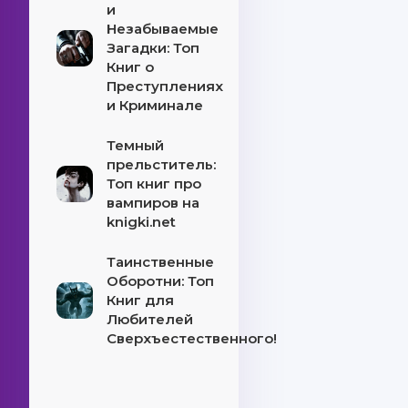
и
Незабываемые
Загадки: Топ
Книг о
Преступлениях
и Криминале
Темный
прельститель:
Топ книг про
вампиров на
knigki.net
Таинственные
Оборотни: Топ
Книг для
Любителей
Сверхъестественного!