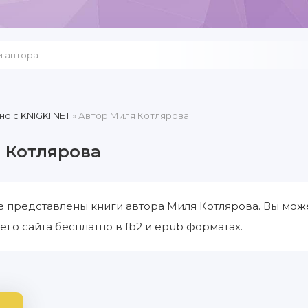
но c KNIGKI.NET
» Автор Миля Котлярова
 Котлярова
е представлены книги автора Миля Котлярова. Вы мож
его сайта бесплатно в fb2 и epub форматах.