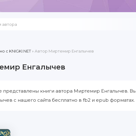
но c KNIGKI.NET
» Автор Миртемир Енгалычев
емир Енгалычев
е представлены книги автора Миртемир Енгалычев. Вы
чев с нашего сайта бесплатно в fb2 и epub форматах.