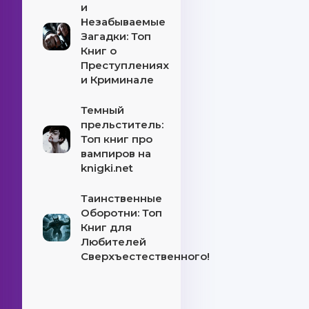
и
Незабываемые
Загадки: Топ
Книг о
Преступлениях
и Криминале
Темный
прельститель:
Топ книг про
вампиров на
knigki.net
Таинственные
Оборотни: Топ
Книг для
Любителей
Сверхъестественного!