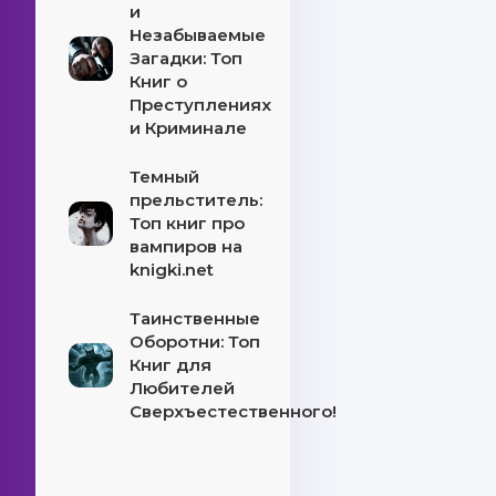
и
Незабываемые
Загадки: Топ
Книг о
Преступлениях
и Криминале
Темный
прельститель:
Топ книг про
вампиров на
knigki.net
Таинственные
Оборотни: Топ
Книг для
Любителей
Сверхъестественного!