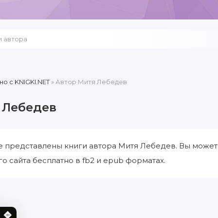
но c KNIGKI.NET
» Автор Митя Лебедев
 Лебедев
е представлены книги автора Митя Лебедев. Вы может
о сайта бесплатно в fb2 и epub форматах.