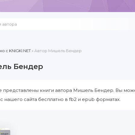
но c KNIGKI.NET
» Автор Мишель Бендер
ель Бендер
е представлены книги автора Мишель Бендер. Вы може
 нашего сайта бесплатно в fb2 и epub форматах.