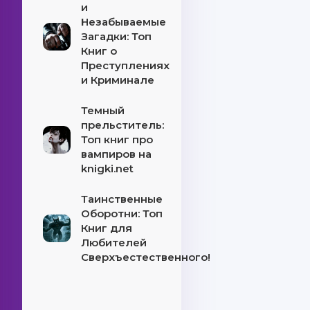
и
Незабываемые
Загадки: Топ
Книг о
Преступлениях
и Криминале
Темный
прельститель:
Топ книг про
вампиров на
knigki.net
Таинственные
Оборотни: Топ
Книг для
Любителей
Сверхъестественного!