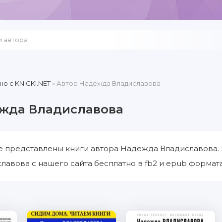
но c KNIGKI.NET
» Автор Надежда Владиславова
жда Владиславова
е представлены книги автора Надежда Владиславова. 
авова с нашего сайта бесплатно в fb2 и epub формата