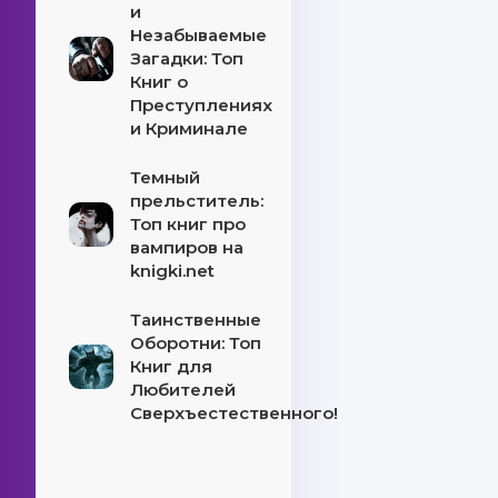
и
Незабываемые
Загадки: Топ
Книг о
Преступлениях
и Криминале
Темный
прельститель:
Топ книг про
вампиров на
knigki.net
Таинственные
Оборотни: Топ
Книг для
Любителей
Сверхъестественного!