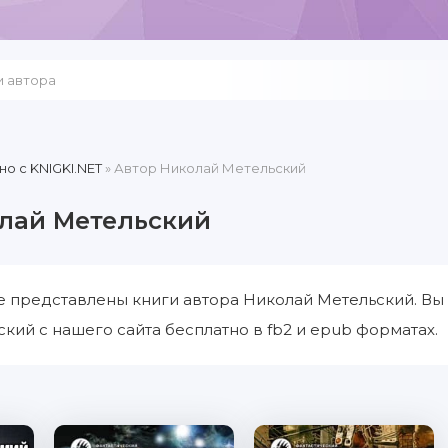
но c KNIGKI.NET
» Автор Николай Метельский
лай Метельский
е представлены книги автора Николай Метельский. Вы
кий с нашего сайта бесплатно в fb2 и epub форматах.