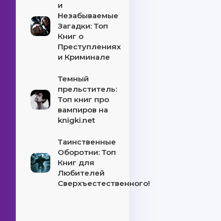
и
Незабываемые
Загадки: Топ
Книг о
Преступлениях
и Криминале
Темный
прельститель:
Топ книг про
вампиров на
knigki.net
Таинственные
Оборотни: Топ
Книг для
Любителей
Сверхъестественного!