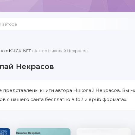
но c KNIGKI.NET
» Автор Николай Некрасов
лай Некрасов
е представлены книги автора Николай Некрасов. Вы м
в с нашего сайта бесплатно в fb2 и epub форматах.