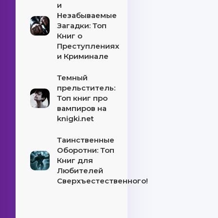
и
Незабываемые
Загадки: Топ
Книг о
Преступлениях
и Криминале
Темный
прельститель:
Топ книг про
вампиров на
knigki.net
Таинственные
Оборотни: Топ
Книг для
Любителей
Сверхъестественного!