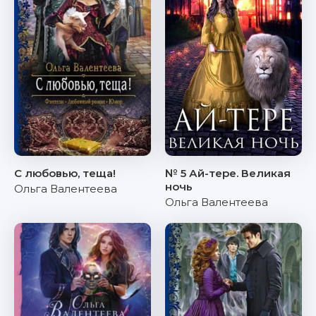
С любовью, теща!
№ 5 Ай-тере. Великая
ночь
Ольга Валентеева
Ольга Валентеева