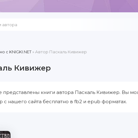
но c KNIGKI.NET
» Автор Паскаль Кивижер
аль Кивижер
е представлены книги автора Паскаль Кивижер. Вы мо
 с нашего сайта бесплатно в fb2 и epub форматах.