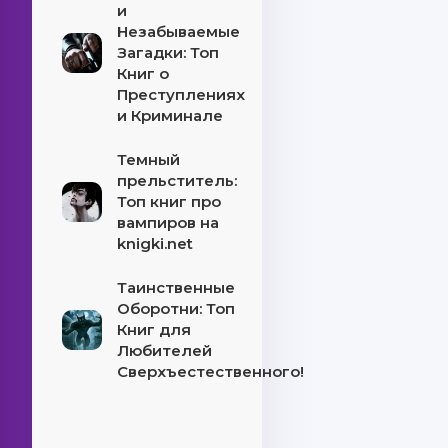
и
Незабываемые
Загадки: Топ
Книг о
Преступлениях
и Криминале
Темный
прельститель:
Топ книг про
вампиров на
knigki.net
Таинственные
Оборотни: Топ
Книг для
Любителей
Сверхъестественного!