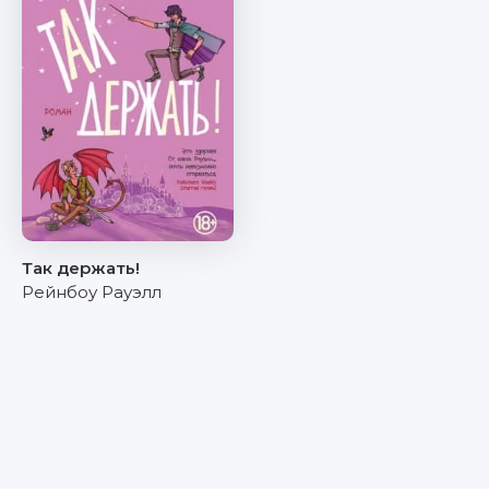
Так держать!
Рейнбоу Рауэлл