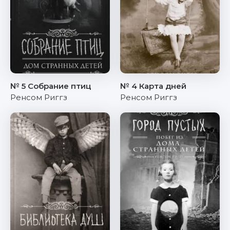
№ 5 Собрание птиц
№ 4 Карта дней
Ренсом Риггз
Ренсом Риггз