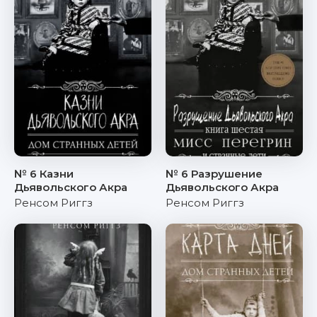
№ 6 Казни
№ 6 Разрушение
Дьявольского Акра
Дьявольского Акра
Ренсом Риггз
Ренсом Риггз