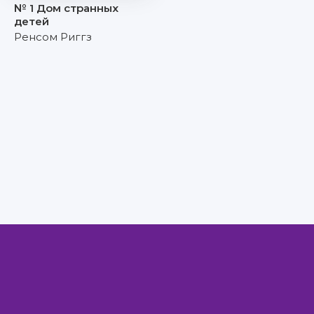
№ 1 Дом странных
детей
Ренсом Риггз
Правообладателям
Авторам
Обратная связь
Внимание!
Скачать книги бесплатно
из нашей библиотеки,
Вы можете ТОЛЬКО