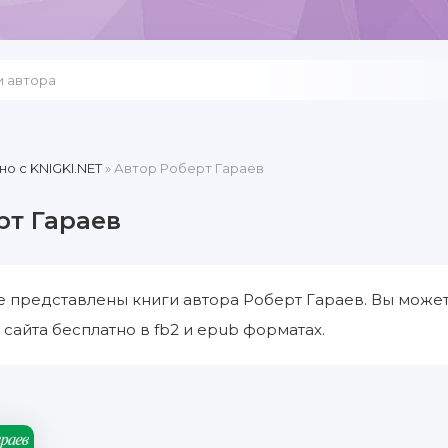
но c KNIGKI.NET
» Автор Роберт Гараев
рт Гараев
е представлены книги автора Роберт Гараев. Вы может
 сайта бесплатно в fb2 и epub форматах.