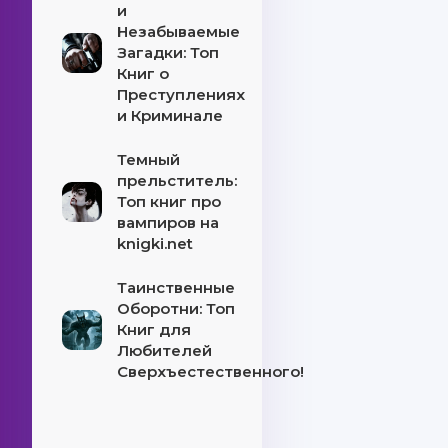
и
Незабываемые
Загадки: Топ
Книг о
Преступлениях
и Криминале
Темный
прельститель:
Топ книг про
вампиров на
knigki.net
Таинственные
Оборотни: Топ
Книг для
Любителей
Сверхъестественного!