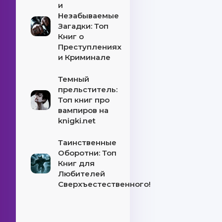
и
Незабываемые
Загадки: Топ
Книг о
Преступлениях
и Криминале
Темный
прельститель:
Топ книг про
вампиров на
knigki.net
Таинственные
Оборотни: Топ
Книг для
Любителей
Сверхъестественного!