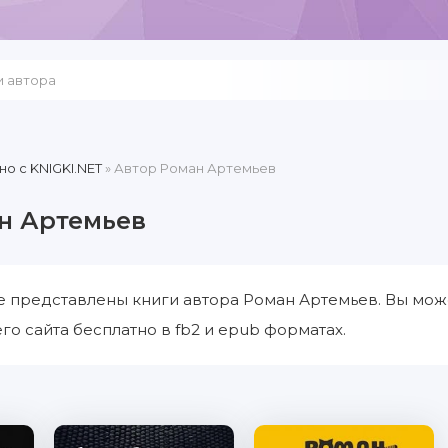
но c KNIGKI.NET
» Автор Роман Артемьев
н Артемьев
е представлены книги автора Роман Артемьев. Вы мож
го сайта бесплатно в fb2 и epub форматах.