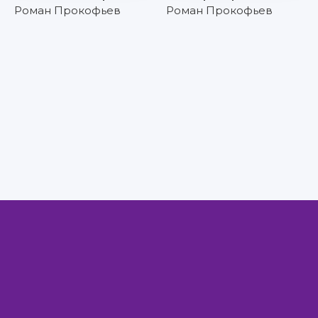
Роман Прокофьев
Роман Прокофьев
Правообладателям
Авторам
Обратная связь
Внимание!
Скачать книги бесплатно
из нашей библиотеки,
Вы можете ТОЛЬКО
для ознакомительных целей. Коммерческое
использование книг строго запрещено!