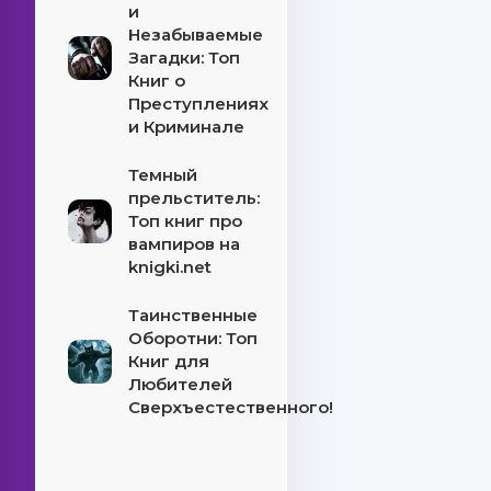
и
Незабываемые
Загадки: Топ
Книг о
Преступлениях
и Криминале
Темный
прельститель:
Топ книг про
вампиров на
knigki.net
Таинственные
Оборотни: Топ
Книг для
Любителей
Сверхъестественного!