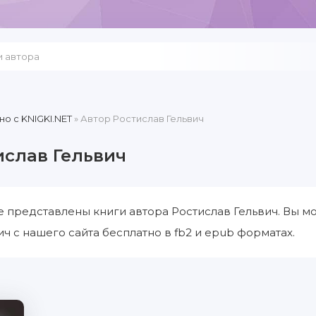
но c KNIGKI.NET
» Автор Ростислав Гельвич
ислав Гельвич
е представлены книги автора Ростислав Гельвич. Вы м
ич с нашего сайта бесплатно в fb2 и epub форматах.