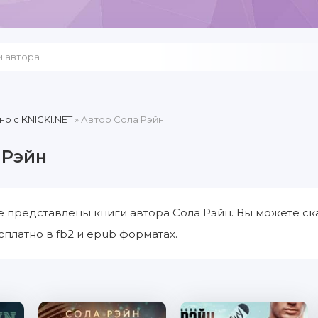
но c KNIGKI.NET
» Автор Сола Рэйн
 Рэйн
е представлены книги автора Сола Рэйн. Вы можете ск
сплатно в fb2 и epub форматах.