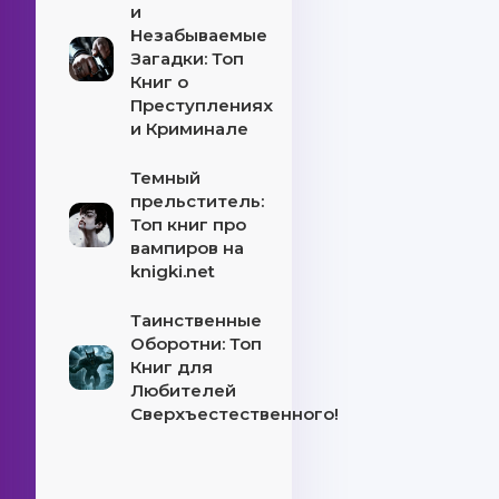
и
Незабываемые
Загадки: Топ
Книг о
Преступлениях
и Криминале
Темный
прельститель:
Топ книг про
вампиров на
knigki.net
Таинственные
Оборотни: Топ
Книг для
Любителей
Сверхъестественного!