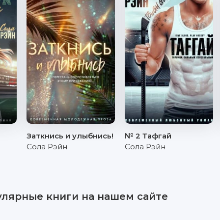
Заткнись и улыбнись!
№ 2 Тафгай
Сола Рэйн
Сола Рэйн
улярные книги на нашем сайте