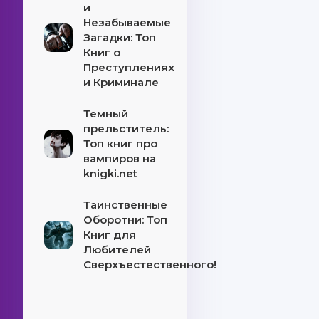
и
Незабываемые
Загадки: Топ
Книг о
Преступлениях
и Криминале
Темный
прельститель:
Топ книг про
вампиров на
knigki.net
Таинственные
Оборотни: Топ
Книг для
Любителей
Сверхъестественного!