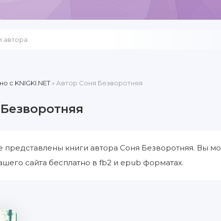
но c KNIGKI.NET
» Автор Соня Безворотняя
 Безворотняя
е представлены книги автора Соня Безворотняя. Вы мо
ашего сайта бесплатно в fb2 и epub форматах.