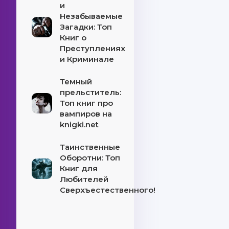
и
Незабываемые
Загадки: Топ
Книг о
Преступлениях
и Криминале
Темный
прельститель:
Топ книг про
вампиров на
knigki.net
Таинственные
Оборотни: Топ
Книг для
Любителей
Сверхъестественного!