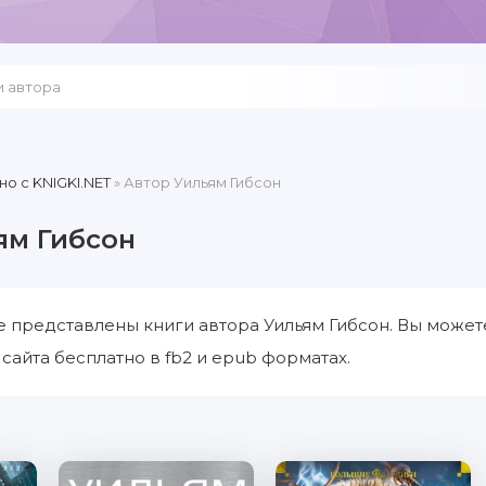
но c KNIGKI.NET
» Автор Уильям Гибсон
ям Гибсон
е представлены книги автора Уильям Гибсон. Вы может
сайта бесплатно в fb2 и epub форматах.