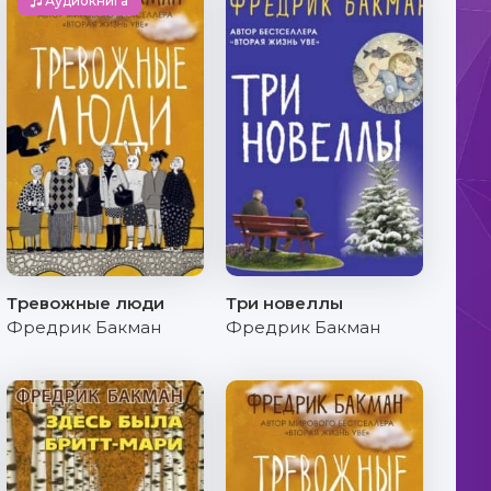
Аудиокнига
Тревожные люди
Три новеллы
Фредрик Бакман
Фредрик Бакман