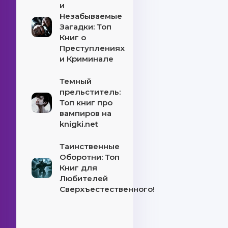
и
Незабываемые
Загадки: Топ
Книг о
Преступлениях
и Криминале
Темный
прельститель:
Топ книг про
вампиров на
knigki.net
Таинственные
Оборотни: Топ
Книг для
Любителей
Сверхъестественного!