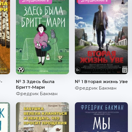
Аудиокнига
Аудиокнига
-
№ 3 Здесь была
№ 1 Вторая жизнь Уве
Бритт-Мари
Фредрик Бакман
Фредрик Бакман