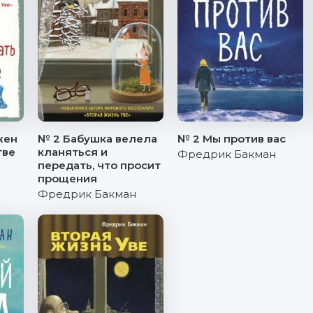
жен
№ 2 Бабушка велела
№ 2 Мы против вас
тве
кланяться и
Фредрик Бакман
передать, что просит
прощения
Фредрик Бакман