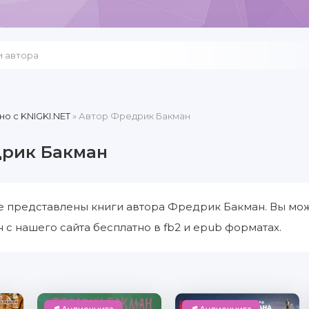
но c KNIGKI.NET
» Автор Фредрик Бакман
рик Бакман
е представлены книги автора Фредрик Бакман. Вы мож
с нашего сайта бесплатно в fb2 и epub форматах.