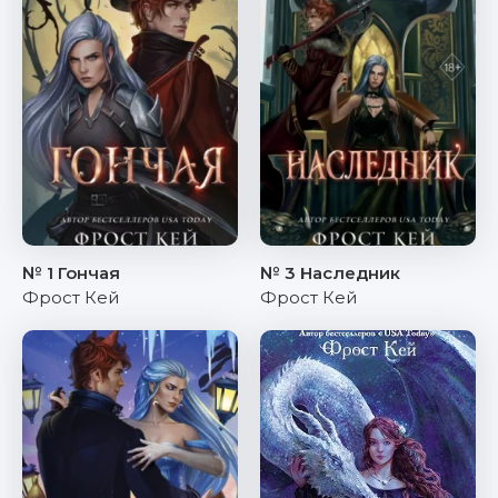
№ 1 Гончая
№ 3 Наследник
Фрост Кей
Фрост Кей