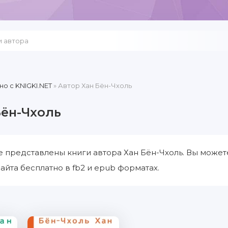
но c KNIGKI.NET
» Автор Хан Бён-Чхоль
Бён-Чхоль
е представлены книги автора Хан Бён-Чхоль. Вы может
айта бесплатно в fb2 и epub форматах.