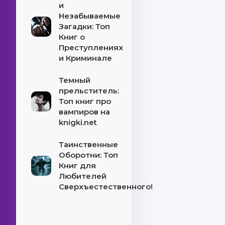
и
Незабываемые
Загадки: Топ
Книг о
Преступлениях
и Криминале
Темный
прельститель:
Топ книг про
вампиров на
knigki.net
Таинственные
Оборотни: Топ
Книг для
Любителей
Сверхъестественного!