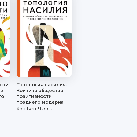
сти.
Топология насилия.
 в
Критика общества
го
позитивности
позднего модерна
Хан Бён-Чхоль