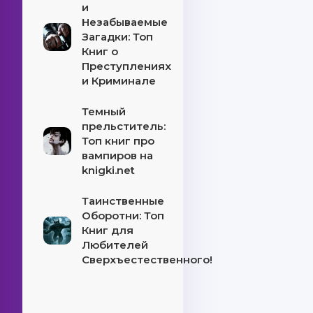
и
Незабываемые
Загадки: Топ
Книг о
Преступлениях
и Криминале
Темный
прельститель:
Топ книг про
вампиров на
knigki.net
Таинственные
Оборотни: Топ
Книг для
Любителей
Сверхъестественного!