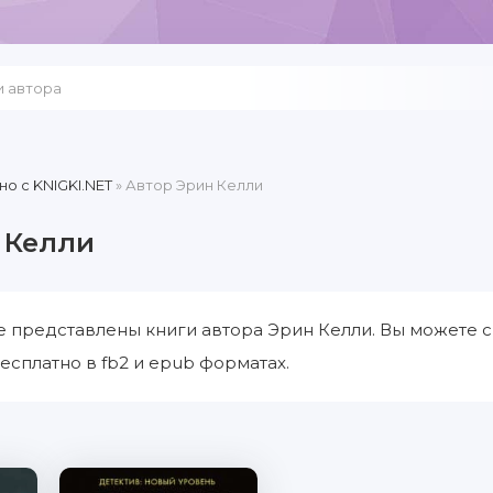
но c KNIGKI.NET
» Автор Эрин Келли
 Келли
е представлены книги автора Эрин Келли. Вы можете с
есплатно в fb2 и epub форматах.